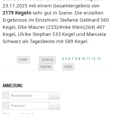
23.11.2025 mit einem Gesamtergebnis von
2179 Kegeln
sehr gut in Szene. Die erzielten
Ergebnisse im Einzelnen: Stefanie Gebhard 560
Kegel, Elke Mäurer (233)/Anke Klein(264) 497
Kegel, Ulrike Stephan 533 Kegel und Manuela
Schwarz als Tagesbeste mit 589 Kegel.
4
5
6
7
8
9
10
11
12
13
START
ZURÜCK
WEITER
ENDE
ANMELDUNG
Benutzername
Passwort