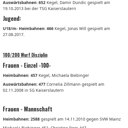
Auswärtsbahnen: 652
Kegel, Damir Dundic gespielt am
19.10.2013 bei der TSG Kaiserslautern
Jugend:
U18/m- Heimbahnen: 466
Kegel, Jonas Will gespielt am
27.08.2017.
100/200 Wurf Disziplin
Frauen - Einzel -100-
Heimbahnen
:
457
Kegel, Michaela Biebinger
Auswärtsbahnen:
477
Cornelia Zillmann gespielt am
02.11.2008 in SG Kaiserslautern
Frauen - Mannschaft
Heimbahnen:
2588
gespielt am 14.11.2010 gegen SVW Mainz
Michaela Biebinger 452, Christine Roos 447,