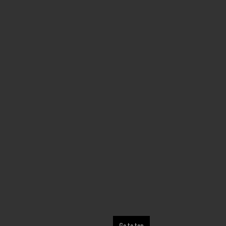
Go to top