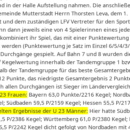
nd in der Halle Aufstellung nahmen. Die anschließ
meinde Mutterstadt Herrn Thorsten Leva, dem 1.
 und dem zuständigen LFV Vertreter für den Spor
 dann jeweils eine von 4 Spielerinnen eines jed
ombiniert ihr Spiel, das mit einer Punktewertung
 werden (Punktewertung je Satz im Einzel 6/5/4/3/
urchgänge gespielt. Auf Bahn 7 und 8 wurden die
 Kegelwertung innerhalb der Tandemgruppe 1 bzw
halb der Tandemgruppe für das beste Gesamtergeb
12 Punkte, das niedrigste Gesamtergebnis 2 Punkt
 allen Durchgängen ist Sieger im Ländervergleich
23 Frauen:
Bayern 63,0 Punkte/2216 Kegel; Nordb
l; Südbaden 59,5 P/2159 Kegel; Hessen 55,5 P/217
elten Ergebnisse der U 23 Männer:
Hier hatte Südb
1,5 P/2386 Kegel; Württemberg 61,0 P/2380 Kegel;
46,5 P/2242 Kegel dicht gefolgt von Nordbaden mit 