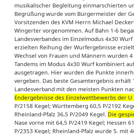
musikalischer Begleitung einmarschierten u
Begrüßung wurde vom Bürgermeister der Ge
Vorsitzenden des KVM Herrn Michael Deckert
Wingerter vorgenommen. Auf Bahn 1-6 begann
Landesverbandes im Einzelmodus 4x30 Wurf k
erzielten Reihung der Wurfergebnisse erzielt
Wechsel von Frauen und Männern wurden 4 D
Tandems im Modus 4x30 Wurf kombiniert auf
ausgetragen. Hier wurden die Punkte inner
vergeben. Das beste Gesamtergebnis erhält 
Landesverband mit den meisten Punkten nach
Endergebnisse des Einzelwettbewerbs der U 
P/2158 Kegel; Württemberg 60,5 P/2192 Kege
Rheinland-Pfalz 36,5 P/2049 Kegel.
Die gespi
Nase vorne mit 64,5 P/2419 Kegel; Hessen 6
P/2353 Kegel; Rheinland-Pfalz wurde 5. mit 