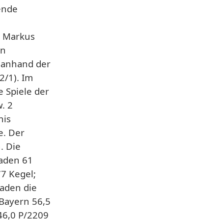
ende
t Markus
en
 anhand der
2/1). Im
 Spiele der
. 2
nis
e. Der
. Die
aden 61
7 Kegel;
aden die
 Bayern 56,5
46,0 P/2209