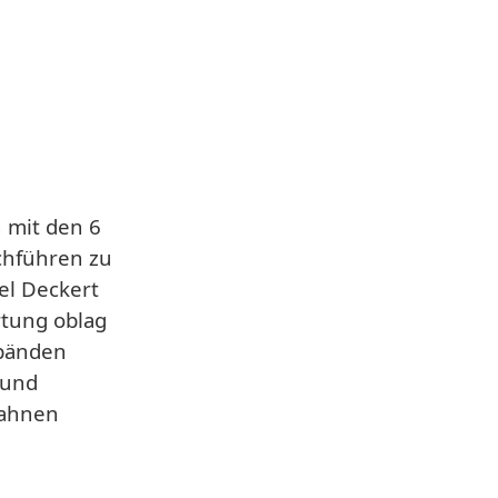
 mit den 6
chführen zu
el Deckert
rtung oblag
rbänden
 und
Bahnen