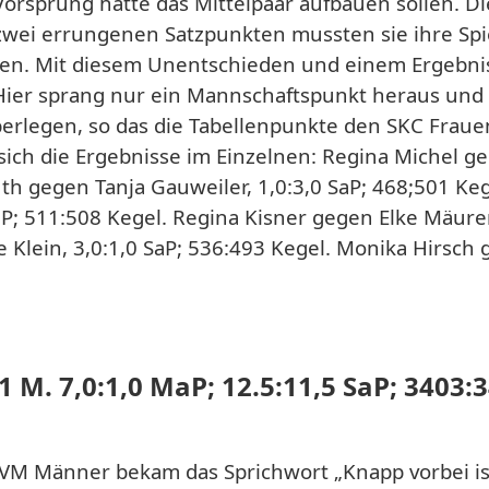
orsprung hätte das Mittelpaar aufbauen sollen. Di
s zwei errungenen Satzpunkten mussten sie ihre Spi
ben. Mit diesem Unentschieden und einem Ergebn
 Hier sprang nur ein Mannschaftspunkt heraus und
rlegen, so das die Tabellenpunkte den SKC Fraue
ich die Ergebnisse im Einzelnen: Regina Michel ge
uth gegen Tanja Gauweiler, 1,0:3,0 SaP; 468;501 Ke
P; 511:508 Kegel. Regina Kisner gegen Elke Mäurer,
 Klein, 3,0:1,0 SaP; 536:493 Kegel. Monika Hirsch
M. 7,0:1,0 MaP; 12.5:11,5 SaP; 3403:
VM Männer bekam das Sprichwort „Knapp vorbei is