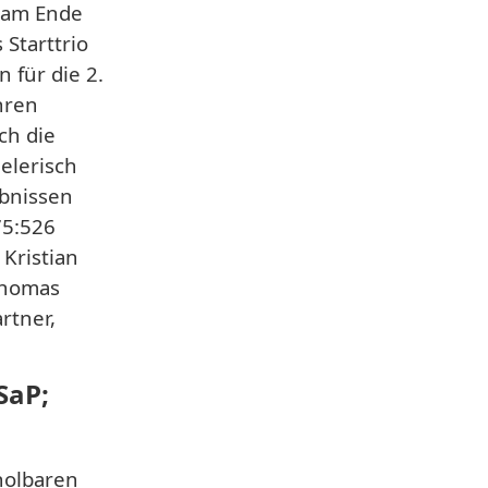
d am Ende
Starttrio
 für die 2.
hren
ch die
elerisch
ebnissen
75:526
Kristian
 Thomas
rtner,
SaP;
holbaren