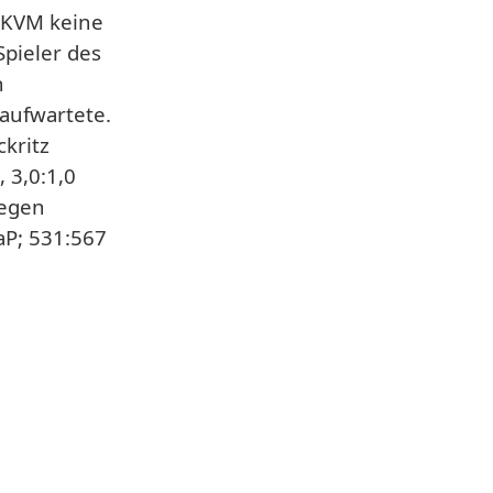
s KVM keine
Spieler des
n
aufwartete.
ckritz
 3,0:1,0
gegen
aP; 531:567