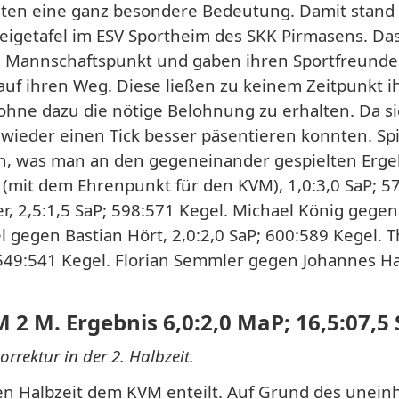
isten eine ganz besondere Bedeutung. Damit stan
eigetafel im ESV Sportheim des SKK Pirmasens. Das 
en Mannschaftspunkt und gaben ihren Sportfreunden
auf ihren Weg. Diese ließen zu keinem Zeitpunkt i
hne dazu die nötige Belohnung zu erhalten. Da si
ieder einen Tick besser päsentieren konnten. Spi
ch, was man an den gegeneinander gespielten Erg
 (mit dem Ehrenpunkt für den KVM), 1,0:3,0 SaP; 5
, 2,5:1,5 SaP; 598:571 Kegel. Michael König gegen 
el gegen Bastian Hört, 2,0:2,0 SaP; 600:589 Kegel.
 549:541 Kegel. Florian Semmler gegen Johannes Ha
2 M. Ergebnis 6,0:2,0 MaP; 16,5:07,5 
rrektur in der 2. Halbzeit.
en Halbzeit dem KVM enteilt. Auf Grund des unein