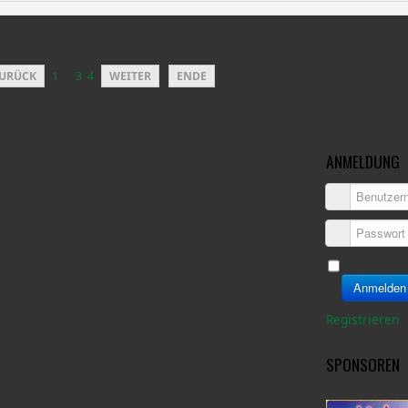
URÜCK
1
2
3
4
WEITER
ENDE
Seite 2 von 4
ANMELDUNG
Benutzern
Passwort
Angemeldet
Anmelden
Registrieren
SPONSOREN