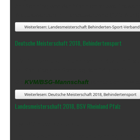
Am Sonntag war der Mannschaftswettbewerb 
Wettbewerben im Landesverband (120 Wurf) w
Weiterlesen: Landesmeisterschaft Behinderten-Sport-Verband 
Deutsche Meisterschaft 2018, Behindertensport
Die
Deutsche Meisterschaft im Kegeln Clas
am Samstag und Sonntag den 14. und 15. Juli
Die
konnte sich im Mitte
KVM/BSG-Mannschaft
Weiterlesen: Deutsche Meisterschaft 2018, Behindertensport
Landesmeisterschaft 2018, BSV Rheinland Pfalz
LM BSV Rheinland-Pfalz
Ergebnisbericht: Behindertensportgruppe d