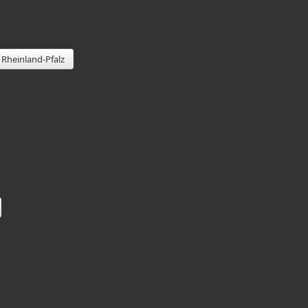
zu absolvieren. Im Gegensatz zu allen anderen
erden hier pro Spieler 100 Wurf gespielt.
Rheinland-Pfalz
sic
des Behindertensportverbandes fanden für di
 2018 in Augsburg statt.
lfeld festsetzen. Die KVM Bestmarke setzte Rainer Pern
es KVM bei der LM in Grünstadt erfolgreich.