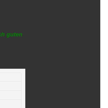
ikanten
bewerben
ch guten