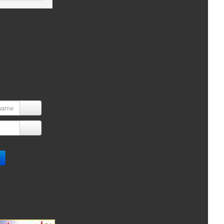
ame
 bleiben