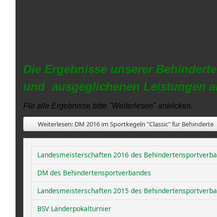
Vier Sportler des KVM aus der Beh
in den unterschiedlichen Leistung
und am Sonntag mit der Mannschaft
Die Ergebnisse unserer Behindert
und ausgeglichenen Leistungen an 
Für alle Ergebnisse bitte "Weiterlesen" anklicken.
Weiterlesen: DM 2016 im Sportkegeln "Classic" für Behinderte
Landesmeisterschaften 2016 des Behindertensportverba
DM des Behindertensportverbandes
Landesmeisterschaften 2015 des Behindertensportverba
BSV Länderpokalturnier