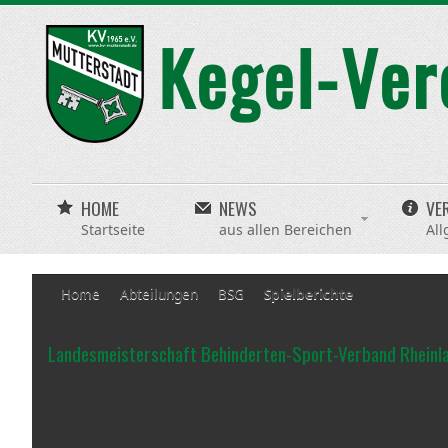
HOME
NEWS
VE
Startseite
aus allen Bereichen
All
Home
Abteilungen
BSG
Spielberichte
Landesmeisterschaft Behinderten-Sport-Verband Rheinl
Die Behinderten-Sport-Gruppe des KVM hatte
Insgesamt 7 Sportler spielten dann im Ende