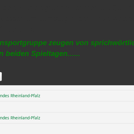
indertensportgruppe nahmen als Qualif
sklassen am Samstag in den Einzelwett
 daran teil.
ensportgruppe zeugen von sprichwörtli
beiden Spieltagen......
ndes Rheinland-Pfalz
ndes Rheinland-Pfalz