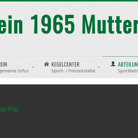
REIN
KEGELCENTER
ABTEILU
gemeine Infos
Sport- / Freizeitstätte
Sportbetr
and-Pfalz
 9 Kegler zur Landesmeisterschaft in Grünstadt g
ffekt am Samstag im Einzelwettbewerb um gute Pla