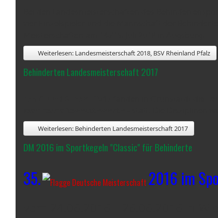
Bei den Landesmeisterschaften des Behindertensportv
vier Einzelspieler und die Mannschaft der Behinde
Meisterschaften am 14./15. Juli 2018 in Augsburg.
Weiterlesen: Landesmeisterschaft 2018, BSV Rheinland Pfalz
Behinderten Landesmeisterschaft 2017
Am 8. und 9. April 2017
fanden in Grünstatdt die
La
Mannschaftswettbewerbe
- statt. Die Disziplinen
Weiterlesen: Behinderten Landesmeisterschaft 2017
DM 2016 im Sportkegeln "Classic" für Behinderte
35.
2016 im Spo
vom 24.06.2016 – 26.06.2016 in Wi