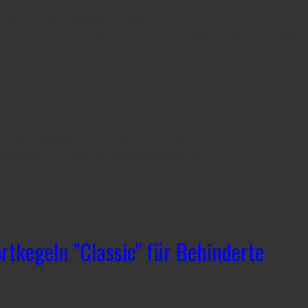
erbandes Rheinland-Pfalz am 14. und 15. April 2018 qualifi
rtensportgruppe des KVM zur Teilnahme an den Deutschen
ndesmeisterschaft - Kegeln / Classic / Einzel und
 wurden im 100 Wurf-Modus durchgeführt.
rtkegeln "Classic" für Behinderte
esbaden / Hessen