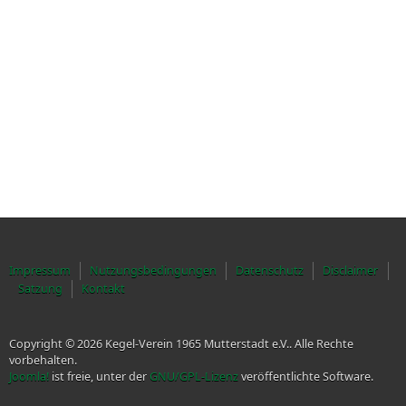
Impressum
Nutzungsbedingungen
Datenschutz
Disclaimer
Satzung
Kontakt
Copyright © 2026 Kegel-Verein 1965 Mutterstadt e.V.. Alle Rechte
vorbehalten.
Joomla!
ist freie, unter der
GNU/GPL-Lizenz
veröffentlichte Software.