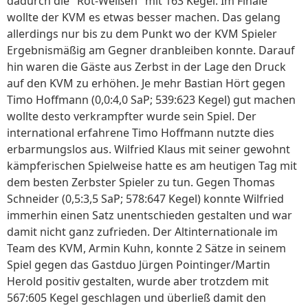
dadurch die "Rot-Weißen" mit 163 Kegel. Im Finale
wollte der KVM es etwas besser machen. Das gelang
allerdings nur bis zu dem Punkt wo der KVM Spieler
Ergebnismäßig am Gegner dranbleiben konnte. Darauf
hin waren die Gäste aus Zerbst in der Lage den Druck
auf den KVM zu erhöhen. Je mehr Bastian Hört gegen
Timo Hoffmann (0,0:4,0 SaP; 539:623 Kegel) gut machen
wollte desto verkrampfter wurde sein Spiel. Der
international erfahrene Timo Hoffmann nutzte dies
erbarmungslos aus. Wilfried Klaus mit seiner gewohnt
kämpferischen Spielweise hatte es am heutigen Tag mit
dem besten Zerbster Spieler zu tun. Gegen Thomas
Schneider (0,5:3,5 SaP; 578:647 Kegel) konnte Wilfried
immerhin einen Satz unentschieden gestalten und war
damit nicht ganz zufrieden. Der Altinternationale im
Team des KVM, Armin Kuhn, konnte 2 Sätze in seinem
Spiel gegen das Gastduo Jürgen Pointinger/Martin
Herold positiv gestalten, wurde aber trotzdem mit
567:605 Kegel geschlagen und überließ damit den